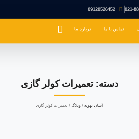
09120526452
021-88
گ
تماس با ما
درباره ما
دسته: تعمیرات کولر گازی
آسان تهویه
/
وبلاگ
/
تعمیرات کولر گازی