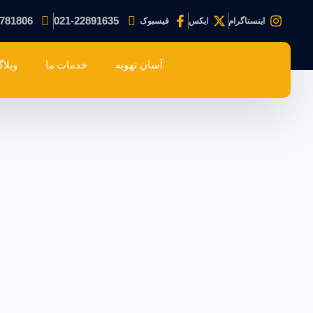
781806
021-22891635
اینستاگرام
ایکس
فیسبوک
آسان تهویه
خدمات ما
وبلا