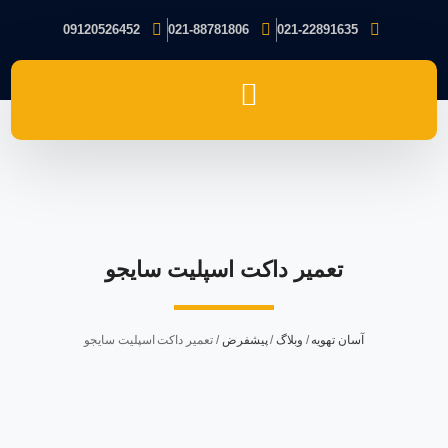
09120526452
021-88781806
021-22891635
تعمیر داکت اسپلیت سایجو
آسان تهویه
/
وبلاگ
/
پیشفرض
/
تعمیر داکت اسپلیت سایجو